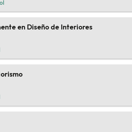
ol
nte en Diseño de Interiores
l
iorismo
l