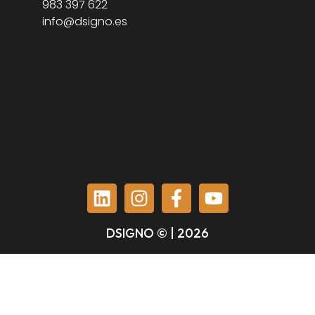
983 397 622
info@dsigno.es
DSIGNO © | 2026