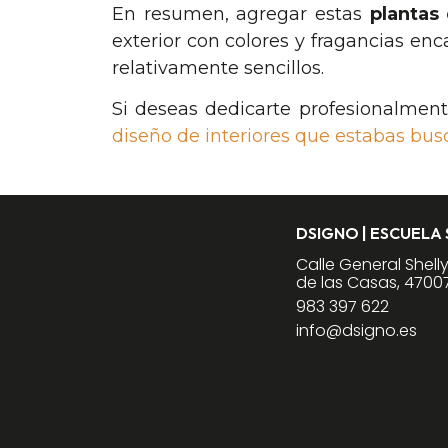
En resumen, agregar estas
plantas 
exterior con colores y fragancias en
relativamente sencillos.
Si deseas dedicarte profesionalment
diseño de interiores que estabas bus
DSIGNO | ESCUELA
Calle General Shell
de las Casas, 47007
983 397 622
info@dsigno.es