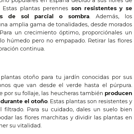
oño populares en España debido a sus flores de
o. Estas plantas perennes
son resistentes y se
es de sol parcial o sombra
. Además, los
una amplia gama de tonalidades, desde morados
. Para un crecimiento óptimo, proporciónales un
lo húmedo pero no empapado. Retirar las flores
ración continua.
 plantas otoño para tu jardín conocidas por sus
onos que van desde el verde hasta el púrpura.
 por su follaje, las heucheras también
producen
 durante el otoño
. Estas plantas son resistentes y
 filtrado. Para su cuidado, dales un suelo bien
dar las flores marchitas y dividir las plantas en
r su vitalidad.