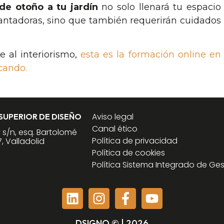
de otoño a tu jardín
no solo llenará tu espacio
cantadoras, sino que también requerirán cuidados
e al interiorismo,
esta es la formación online en
cando.
Aviso legal
 SUPERIOR DE DISEÑO
Canal ético
y s/n, esq. Bartolomé
Política de privacidad
, Valladolid
Política de cookies
Política Sistema Integrado de Ges
DSIGNO © | 2026