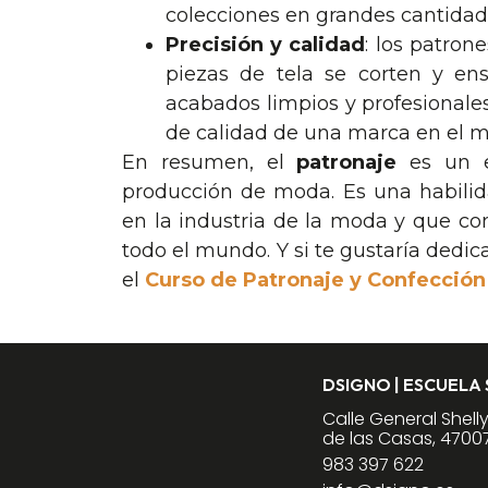
colecciones en grandes cantidade
Precisión y calidad
: los patron
piezas de tela se corten y en
acabados limpios y profesionales
de calidad de una marca en el 
En resumen, el
patronaje
es un e
producción de moda. Es una habilid
en la industria de la moda y que co
todo el mundo. Y si te gustaría dedi
el
Curso de Patronaje y Confección
DSIGNO | ESCUELA
Calle General Shell
de las Casas, 47007
983 397 622